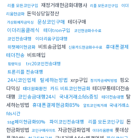
재정거래현금화대행사
리플 모든코인구입
이더
리플 모든코인구입
돈믹싱당일정산
리움현금화
문상코인구매
테더구매
가상화폐자금믹싱
이더리움클레식
테더tron구입
코인현금화수수료
코인전송대행
이더리움구입대행
비트송금업체
휴대폰결제
위챗페이현금화
신용카드현금화수수료
테더전송
비트매입
trc20코인전송대행
횡령믹싱
트론리플 전송대행
24시코인업체
탈세하는방법
xrp구입
핑오
정치자금세탁방법
다믹싱
테더무통테더전송
카드 비트코인현금화
태더원화환전
대행
코인송금대행24시
국내거래소fds증빙
탈
테더전송대행
세하는방법
휴대폰결제현금화85%
국내거래소
알트코인퀵거래
fds시간
돈
ssg페이현금화93%
파이코인전송대행
리플 모든코인구입
현금화방법
자금현금화업체
롯데상
코인구매사이트
이더리움판매
품권94%
국내거래소fds해결업체