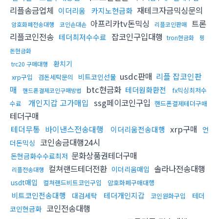
리플송금업체
재테크자금믹싱문의
이더리움
카지노현금화
아프리카tv돈믹싱
트론
암호화폐전송대행
코인손대손
리플코인판매
리플코인전송
잡코인구입대행
테더최저수수료
tron현금화
핑
돈현금화
환치기
trc20 구매대행
usdc판매
리플 잡코인판
비트코인선물
xrp구입
검돈세탁문의
매
btc현금화
테더원화환전
fx믹싱최저수
핸드폰결제코인구매방법
개인지갑 고가매입
ssg페이코인구입
수료
핸드폰결제테더구매
테더구매
테더무통
바이낸스전송대행
xrp구매
이더리움전송대행
언
코인송금대행24시
더돈믹싱
문화상품권테더구매
돈현금화수수료최저
컬쳐랜드테더전환
솔라나전송대행
이더리움매입
리플전송대행
usdt매입
컬쳐랜드비트코인구입
암호화폐구매대행
비트코인전송대행
테더개인지갑
대검세탁
테더
코인원화구입
코인전송대행
코인현금화