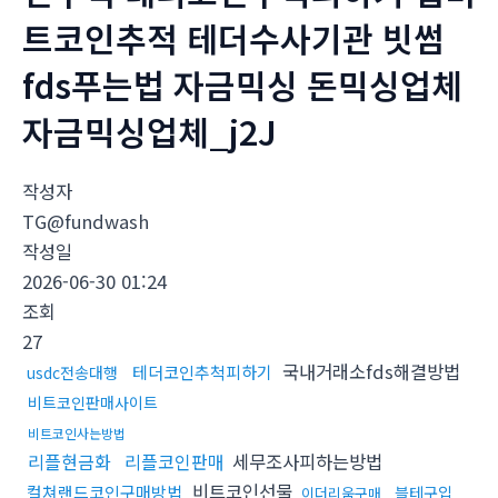
트코인추적 테더수사기관 빗썸
fds푸는법 자금믹싱 돈믹싱업체
자금믹싱업체_j2J
작성자
TG@fundwash
작성일
2026-06-30 01:24
조회
27
국내거래소fds해결방법
테더코인추척피하기
usdc전송대행
비트코인판매사이트
비트코인사는방법
리플현금화
리플코인판매
세무조사피하는방법
비트코인선물
컬쳐랜드코인구매방법
블테구입
이더리움구매