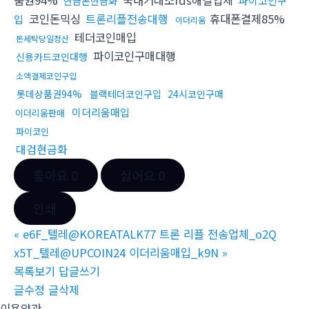
파이코인구
현금돈현금화
코인돈믹싱
트론리플전송대행
휴대폰결제85%
입
이더리움
테더코인매입
돈세탁당일정산
파이코인구매대행
신용카드코인대행
소액결제코인구입
롯데상품권94%
블랙테더코인구입
24시코인구매
이더리움매입
이더리움판매
파이코인
대검현금화
좋아요
0
싫어요
0
인쇄
«
e6F_텔레@KOREATALK77 트론 리플 전송업체_o2Q
x5T_텔레@UPCOIN24 이더리움매입_k9N
»
목록보기
답글쓰기
글수정
글삭제
이용약관