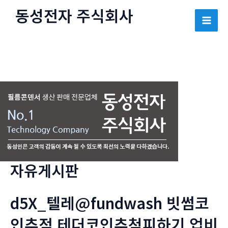
콘
동성전자 주식회사
텐
Mai
츠
로
Men
건
너
뛰
기
자유게시판
d5X_텔레@fundwash 빗썸코
인추적 테더코인추척피하기 업비