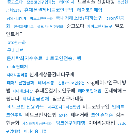
트론리플 전송대행
중고오다
테더이체
모든코인구입가능
문상현
휴대폰결제비트코인구입
테더코인매입
금화91%
국내거래소fds피하는법
tron현금
장외거래업체
비트코인현금화
중고오다
엘포
화
파이코인사는곳
현금화재테크
골드바세탁현금화
인트세탁
btc현금화
구매대행
돈세탁최저수수료
비트코인전송대행
usdc판매처
신세계상품권테더구매
이더리움 리플
ssg페이코인구매방
테더무통
테더트론현금화
신용카드코인충전
법
휴대폰결제코인구매
돈세탁해드
테더코인매입
테더개인지갑
립니다
테더송금업체
밈코인구매대행
비트코인 신용카드
비트코인구입
업비트
세무조사피하는방법
비트코인사는법
테더거래
검돈
코인추적
코인 손대손
오다집
현금화
이더리움매입
밈코인구매대행
usdc
가상화폐자금현금화
구입대행
이더리움 리플