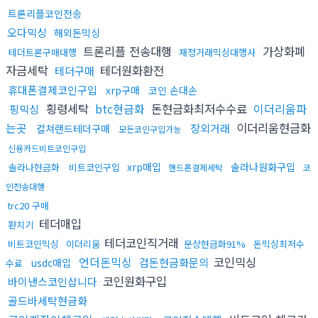
트론리플코인전송
오다믹싱
해외돈믹싱
트론리플 전송대행
가상화폐
테더트론구매대행
재정거래믹싱대행사
자금세탁
테더원화환전
테더구매
휴대폰결제코인구입
xrp구매
코인 손대손
횡령세탁
btc현금화
돈현금화최저수수료
이더리움파
핑믹싱
는곳
이더리움현금화
장외거래
컬쳐랜드테더구매
모든코인구입가능
신용카드비트코인구입
xrp매입
솔라나원화구입
솔라나현금화
비트코인구입
핸드폰결제세탁
코
인전송대행
trc20 구매
테더매입
환치기
테더코인직거래
비트코인믹싱
이더리움
문상현금화91%
돈믹싱최저수
언더돈믹싱
코인믹싱
검돈현금화문의
usdc매입
수료
코인원화구입
바이낸스코인삽니다
골드바세탁현금화