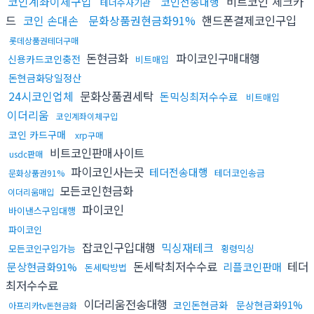
코인계좌이체구입
비트코인 체크카
코인전송대행
테더수사기관
드
코인 손대손
문화상품권현금화91%
핸드폰결제코인구입
롯데상품권테더구매
돈현금화
파이코인구매대행
신용카드코인충전
비트매입
돈현금화당일정산
24시코인업체
문화상품권세탁
돈믹싱최저수수료
비트매입
이더리움
코인계좌이체구입
코인 카드구매
xrp구매
비트코인판매사이트
usdc판매
파이코인사는곳
테더전송대행
테더코인송금
문화상품권91%
모든코인현금화
이더리움매입
파이코인
바이낸스구입대행
파이코인
잡코인구입대행
믹싱재테크
모든코인구입가능
횡령믹싱
돈세탁최저수수료
테더
문상현금화91%
리플코인판매
돈세탁방법
최저수수료
이더리움전송대행
코인돈현금화
문상현금화91%
아프리카tv돈현금화