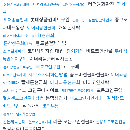
테더원화환전
핑세
신용카드코인대행
트론 리플코인전송
코인현금직거래
탁
롯데상품권비트구입
중고오
테더송금업체
검돈현금화업체
핑돈믹싱
다대포통장
해외돈세탁
이더리움현금화
usdt현금화
테더코인이체구입
핸드폰결제매입
문상현금화91%
코인해외지갑 매입
장외거래
비트코인선물
롯데상
소액결제매입
이더리움클레식사는곳
품권테더구매
xrp구매
비트코인구입
문화상품권비트구입
세무조사피하는방법
골드바현금화현금화
이더리움
비트코인퀵거래
탈세돈현금화
이더리움현금화
테더코인세탁
sol현금화
코인구매사이트
모든코인구입
오다집수수료
재정거래현금화대행사
돈믹싱업체
컬쳐랜드
컬쳐랜드코인구매방법
비트코인개인거래
비트구입
리플매입
코인무통
돈세탁
탈세하는방법
리플 모든코인현금화
검돈세탁문의
신용카드코인전송
알트코인퀵거래
컬쳐랜드비트코인구입