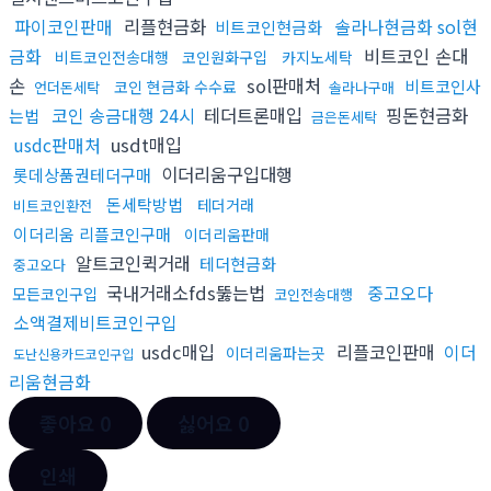
파이코인판매
리플현금화
솔라나현금화 sol현
비트코인현금화
금화
비트코인 손대
비트코인전송대행
코인원화구입
카지노세탁
손
sol판매처
비트코인사
코인 현금화 수수료
언더돈세탁
솔라나구매
코인 송금대행 24시
테더트론매입
핑돈현금화
는법
금은돈세탁
usdc판매처
usdt매입
이더리움구입대행
롯데상품권테더구매
돈세탁방법
테더거래
비트코인환전
이더리움 리플코인구매
이더리움판매
알트코인퀵거래
테더현금화
중고오다
국내거래소fds뚫는법
중고오다
모든코인구입
코인전송대행
소액결제비트코인구입
usdc매입
리플코인판매
이더
이더리움파는곳
도난신용카드코인구입
리움현금화
좋아요
0
싫어요
0
인쇄